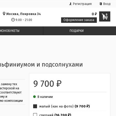
Регистрация
Вход
Москва, Покровка 34
0
₽
0
9.00 - 21.00
Оформление заказа
МОНОБУКЕТЫ
ПОДАРКИ
ельфиниумом и подсолнухами
9 700
₽
 замену тех
астерской на
соответствуют
ому и
В наличии
ию композиции
малый (как на фото)
(9 700
)
₽
средний
(16 700
)
₽