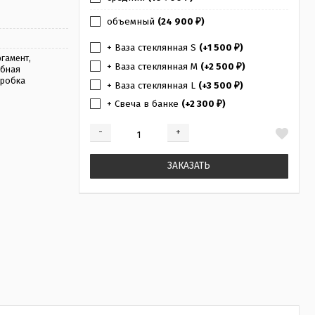
объемный
(24 900
)
₽
+ Ваза стеклянная S
(+1 500
)
₽
гамент,
+ Ваза стеклянная M
(+2 500
)
₽
обная
оробка
+ Ваза стеклянная L
(+3 500
)
₽
+ Свеча в банке
(+2 300
)
₽
-
+
Добавляется...
Добавлен
ЗАКАЗАТЬ