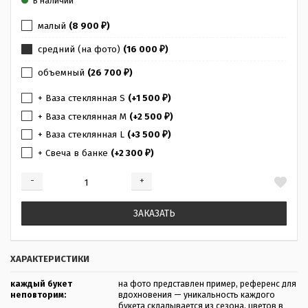
В наличии
малый
(8 900
)
₽
средний (на фото)
(16 000
)
₽
объемный
(26 700
)
₽
+ Ваза стеклянная S
(+1 500
)
₽
+ Ваза стеклянная M
(+2 500
)
₽
+ Ваза стеклянная L
(+3 500
)
₽
+ Свеча в банке
(+2 300
)
₽
-
+
Добавляется...
Добавлен
ЗАКАЗАТЬ
ХАРАКТЕРИСТИКИ
каждый букет
на фото представлен пример, референс для
неповторим:
вдохновения — уникальность каждого
букета складывается из сезона, цветов в